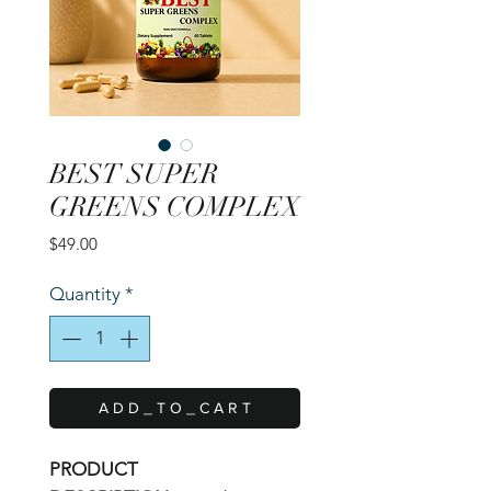
BEST SUPER
GREENS COMPLEX
Price
$49.00
Quantity
*
A D D _ T O _ C A R T
PRODUCT