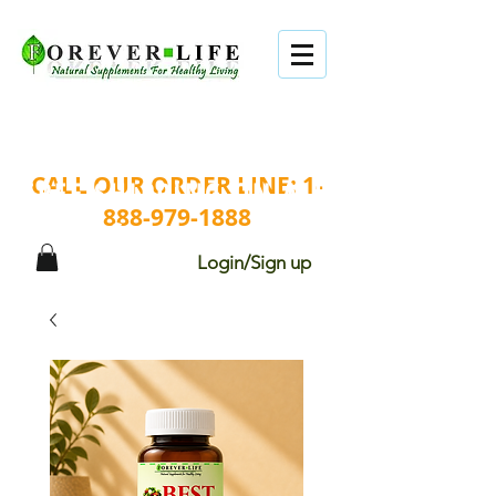
BUY 4 GET 1 FREE.
CALL OUR ORDER LINE:
1-
FREE SHIPPING ON ALL
888-979-1888
ORDERS.
Login/Sign up