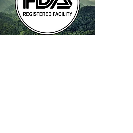
khả năng hỗ trợ tim mạch, tăng
cường miễn dịch và cải thiện tuần
hoàn máu. Mâm xôi đen cung cấp
hàm lượng chất chống oxy hóa
cao, giúp bảo vệ tế bào và duy trì
sự tươi trẻ.Mỗi ngày một lần, bạn
đang bổ sung cho cơ thể nguồn
dinh dưỡng thực vật cao cấp,
tăng cường đề kháng, hỗ trợ tiêu
hóa và duy trì năng lượng bền bỉ
suốt ngày dài.
THÀNH PHẦN:
Hỗn hợp rau xanh
hữu cơ 770 mg, Hỗn hợp trái cây
và rau hữu cơ 580 mg
HƯỚNG DẪN SỬ DỤNG:
Uống 2
viên x 3 lần mỗi ngày tốt nhất là
trong bữa ăn hoặc theo chỉ dẫn
của chuyên gia chăm sóc sức
khỏe.