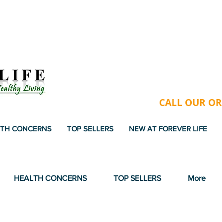
USA & VIETNAM - FREE GIFT
CALL OUR ORD
TH CONCERNS
TOP SELLERS
NEW AT FOREVER LIFE
ET 1 FREE. FREE SHIPPING ON ALL OR
HEALTH CONCERNS
TOP SELLERS
More