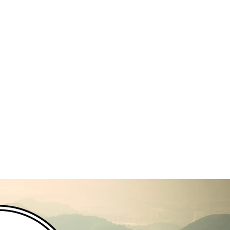
DỤNG:
1 viên nang mềm uống 1
tốt nhất là trong bữa ăn hoặc
huyên gia chăm sóc sức khỏe.
n/lọ