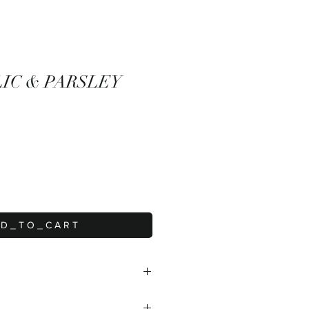
IC & PARSLEY
 D _ T O _ C A R T
sley – Hít thở dễ dàng. Sống