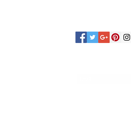
CUSTOMER
FOLLOW
CARE
US
PRIVACY POLICY
REFUND POLICY
Sign up for our coupons
TERMS & CONDITIONS
SHIPPING /
FULFILLMENT POLICY
FAQ