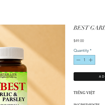
BEST GARL
Price
$49.00
Quantity
*
A D
TIẾNG VIỆT
Best Garlic & Par