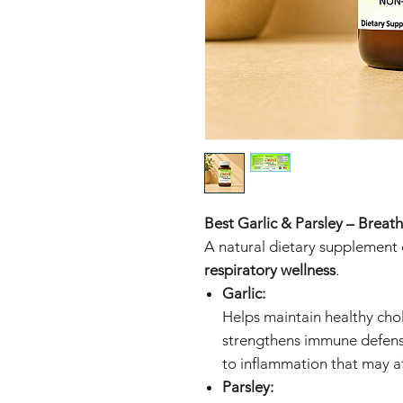
Best Garlic & Parsley – Breathe
A natural dietary supplement
respiratory wellness
.
Garlic:
Helps maintain healthy chol
strengthens immune defens
to inflammation that may a
Parsley: