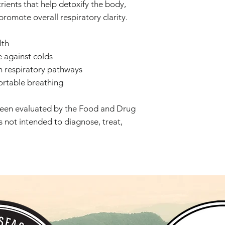
rients that help detoxify the body,
promote overall respiratory clarity.
HƯỚNG DẪN SỬ 
đến 3 lần mỗi ngày 
lth
theo chỉ dẫn của c
 against colds
QUY CÁCH:
60 viê
n respiratory pathways
rtable breathing
been evaluated by the Food and Drug
s not intended to diagnose, treat,