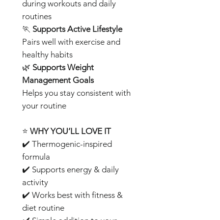
during workouts and daily
routines
🏃
Supports Active Lifestyle
Pairs well with exercise and
healthy habits
🌿
Supports Weight
Management Goals
Helps you stay consistent with
your routine
⭐
WHY YOU’LL LOVE IT
✔️ Thermogenic-inspired
formula
✔️ Supports energy & daily
activity
✔️ Works best with fitness &
diet routine