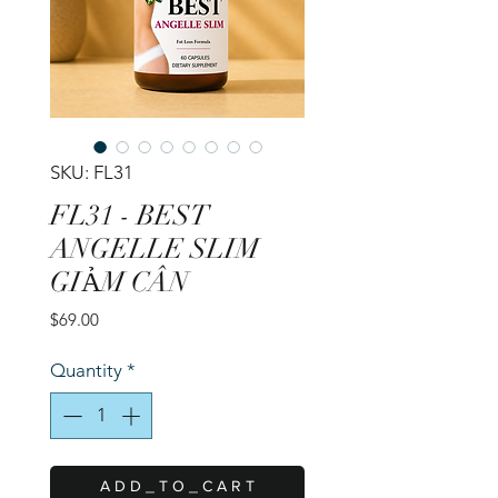
SKU: FL31
FL31 - BEST
ANGELLE SLIM
GIẢM CÂN
Price
$69.00
Quantity
*
A D D _ T O _ C A R T