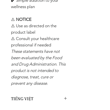
✔️ Simple addition to your
wellness plan
⚠️
NOTICE
⚠️ Use as directed on the
product label
⚠️ Consult your healthcare
professional if needed
These statements have not
been evaluated by the Food
and Drug Administration. This
product is not intended to
diagnose, treat, cure or
prevent any disease.
TIẾNG VIỆT
🔥
GIỚI THIỆU