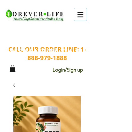
BUY 4 GET 1 FREE.
CALL OUR ORDER LINE:
1-
FREE SHIPPING ON ALL
888-979-1888
ORDERS.
Login/Sign up