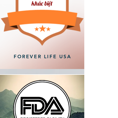
khác biệt
FOREVER LIFE USA
TERMS & CONDITIONS
SHIPPING / FULFILLMENT
POLICY