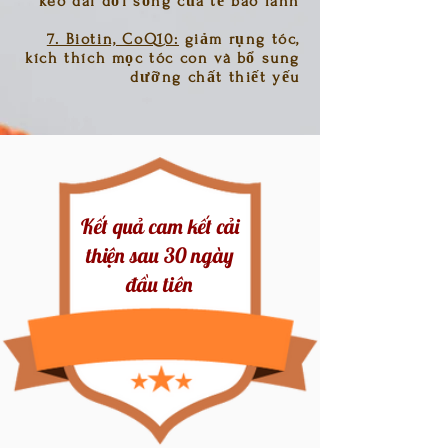
kéo dài đời sống của tế bào lành
7. Biotin, CoQ10:
giảm rụng tóc,
kích thích mọc tóc con và bổ sung
dưỡng chất thiết yếu
Kết quả cam kết cải
thiện sau 30 ngày
đầu tiên