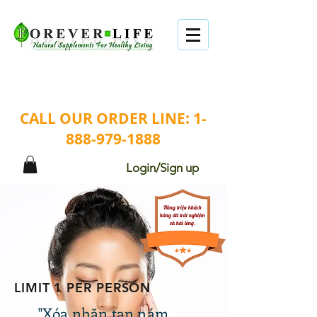
CƠ HỘI KHÔNG XẢY RA 2 LẦN TẠI FOREVER
LIFE USA, HÃY NHANH TAY!
CALL OUR ORDER LINE:
1-
888-979-1888
Login/Sign up
Hàng triệu khách
hàng đã trải nghiệm
và hài lòng.
LIMIT 1 PER PERSON
"Xóa nhăn tan nám,