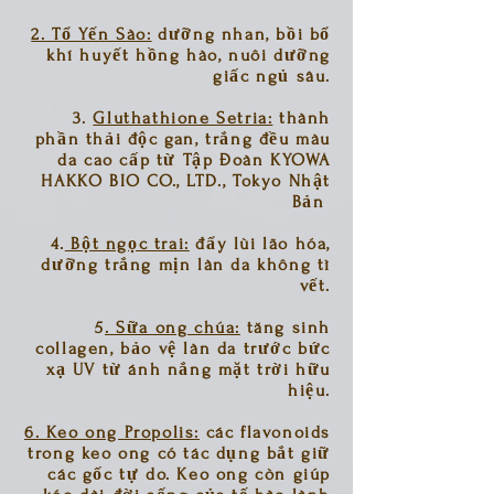
2. Tổ Yến Sào:
dưỡng nhan, bồi bổ
khí huyết hồng hào, nuôi dưỡng
giấc ngủ sâu.
3.
Gluthathione Setria:
thành
phần thải độc gan, trắng đều màu
da cao cấp từ Tập Đoàn KYOWA
HAKKO BIO CO., LTD., Tokyo Nhật
Bản
4.
Bột ngọc trai:
đẩy lùi lão hóa,
dưỡng trắng mịn làn da không tì
vết.
5
. Sữa ong chúa:
tăng sinh
collagen, bảo vệ làn da trước bức
xạ UV từ ánh nắng mặt trời hữu
hiệu.
6. Keo ong Propolis:
các flavonoids
trong keo ong có tác dụng bắt giữ
các gốc tự do. Keo ong còn giúp