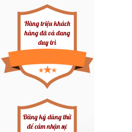
Hàng triệu khách
hàng đã và đang
duy trì
Đăng ký dùng thử
để cảm nhận sự