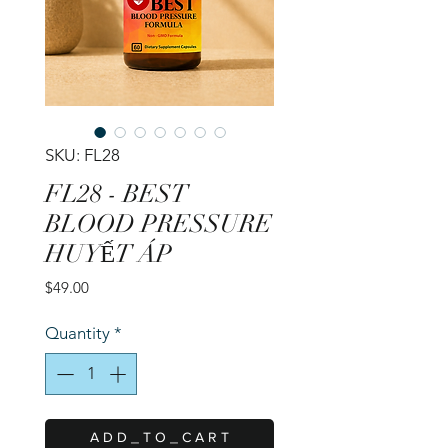
SKU: FL28
FL28 - BEST
BLOOD PRESSURE
HUYẾT ÁP
Price
$49.00
Quantity
*
A D D _ T O _ C A R T