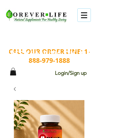
BUY 4 GET 1 FREE.
CALL OUR ORDER LINE:
1-
FREE SHIPPING ON ALL
888-979-1888
ORDERS.
Login/Sign up